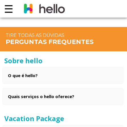
☰
VACATION
TIRE TODAS AS DÚVIDAS
PACKAGE
PERGUNTAS FREQUENTES
TRAVEL
DEALS
Sobre hello
PREMIOS
O que é hello?
CONTATO
Quais serviços o hello oferece?
LOGIN
Vacation Package