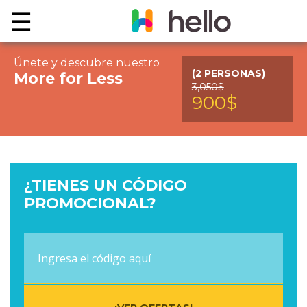
☰
Únete y descubre nuestro
VACATION
(2 PERSONAS)
More for Less
PACKAGE
3,050$
900$
TRAVEL
DEALS
PREMIOS
¿TIENES UN CÓDIGO
PROMOCIONAL?
CONTACTO
LOG
IN