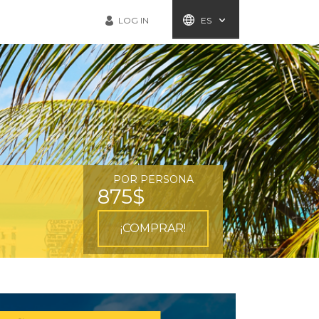
LOG IN
ES
POR PERSONA
875$
¡COMPRAR!