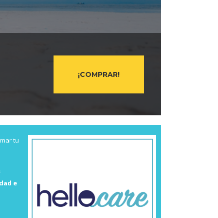
¡COMPRAR!
rmar tu
*
dad e