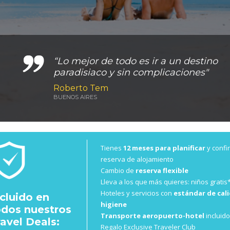
“Lo mejor de todo es ir a un destino
paradisiaco y sin complicaciones"
Roberto Tem
BUENOS AIRES
Tienes
12 meses para planificar
y confi
reserva de alojamiento
Cambio de
reserva flexible
Lleva a los que más quieres: niños gratis
Hoteles y servicios con
estándar de cali
ncluido en
higiene
odos nuestros
Transporte aeropuerto-hotel
incluido
ravel Deals:
Regalo Exclusive Traveler Club