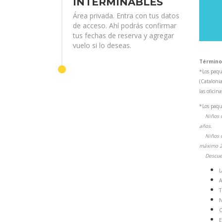
INTERMINABLES
Área privada. Entra con tus datos
de acceso. Ahí podrás confirmar
tus fechas de reserva y agregar
vuelo si lo deseas.
Término
*Los paqu
(Cataloni
las oficin
*Los paqu
Niños 
años.
Niños de 
máximo 2 
Descuent
L
A
T
N
C
E