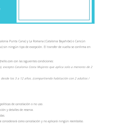
e
Catalonia Punta Cana) y La Romana (Catalonia Bayahibe) o Cancún
a) sin ningún tipo de excepción. El transfer de vuelta se confirma en
hello.com con las siguientes condiciones:
n), excepto Catalonia Costa Mujeres que aplica solo a menores de 2
desde los 3 a 12 años. (compartiendo habitación con 2 adultos /
políticas de cancelación o no uso.
ión y detalles de reserva.
das.
 se considerará como cancelación y no aplicará ningún reembolso.