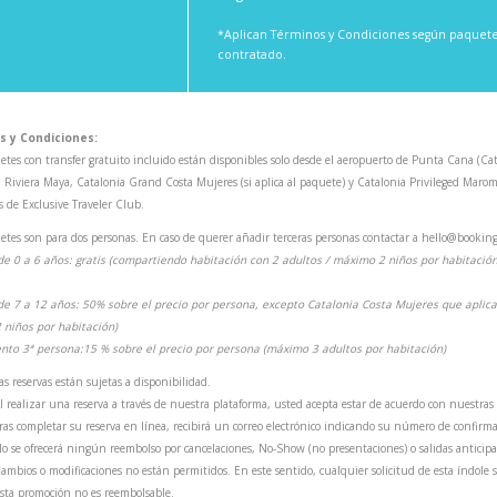
*Aplican Términos y Condiciones según paquet
contratado.
s y Condiciones:
etes con transfer gratuito incluido están disponibles solo desde el aeropuerto de Punta Cana (
a Riviera Maya, Catalonia Grand Costa Mujeres (si aplica al paquete) y Catalonia Privileged Marom
as de Exclusive Traveler Club.
etes son para dos personas. En caso de querer añadir terceras personas contactar a hello@booking
de 0 a 6 años: gratis (compartiendo habitación con 2 adultos / máximo 2 niños por habitació
7 a 12 años: 50% sobre el precio por persona, excepto Catalonia Costa Mujeres que aplica 
niños por habitación)
o 3ª persona:15 % sobre el precio por persona (máximo 3 adultos por habitación)
as reservas están sujetas a disponibilidad.
l realizar una reserva a través de nuestra plataforma, usted acepta estar de acuerdo con nuestras 
ras completar su reserva en línea, recibirá un correo electrónico indicando su número de confirmac
o se ofrecerá ningún reembolso por cancelaciones, No-Show (no presentaciones) o salidas anticipa
ambios o modificaciones no están permitidos. En este sentido, cualquier solicitud de esta índole
sta promoción no es reembolsable.