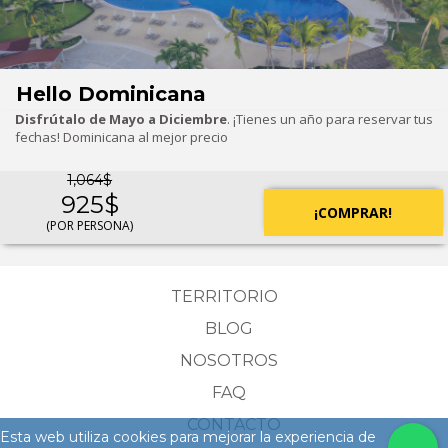
Hello Dominicana
Disfrútalo de Mayo a Diciembre
. ¡Tienes un año para reservar tus
fechas! Dominicana al mejor precio
1,064$
925$
¡COMPRAR!
(POR PERSONA)
TERRITORIO
BLOG
NOSOTROS
FAQ
CONTACTO
Esta web utiliza cookies para mejorar la experiencia de