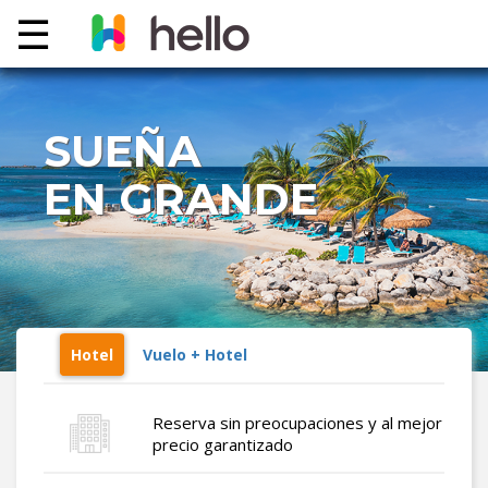
☰
VACATION
SUEÑA
PACKAGE
EN GRANDE
TRAVEL
DEALS
PREMIOS
CONTACTO
Hotel
Vuelo + Hotel
Reserva sin preocupaciones y al mejor
LOG
precio garantizado
IN